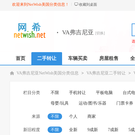
欢迎来到NetWish美国分类信息！
收藏到桌面
·
VA弗吉尼亚
[切换]
首页
二手转让
车辆买卖
房屋租售
全
VA弗吉尼亚NetWish美国分类信息
>
VA弗吉尼亚二手转让
>
栏目分类
不限
手机转让
平板电脑
台式
母婴/玩具
运动/图书/乐器
门票卡券
来源
不限
个人
商家
新旧程度
不限
全新
9成新
7成新
5