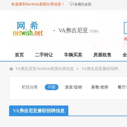
欢迎来到NetWish美国分类信息！
收藏到桌面
·
VA弗吉尼亚
[切换]
首页
二手转让
车辆买卖
房屋租售
全
VA弗吉尼亚NetWish美国分类信息
>
VA弗吉尼亚兼职招聘
栏目分类
不限
派发/促销
家教/老师
餐厅
VA弗吉尼亚兼职招聘信息